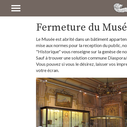
COLLECTIONS
Fermeture du Musé
ARCHÉOLOGIE ET HISTOIRE
Le Musée est abrité dans un bâtiment appartenant
mise aux normes pour la reception du public, n
ART DE L’ÉCRIT
"Historique" vous renseigne sur la genèse de n
ART RELIGIEUX
Sauf à trouver une solution commune Diaspora/Et
Vous pouvez si vous le désirez, laisser vos impr
ART PROFANE
votre écran.
ART POPULAIRE
BEAUX ARTS