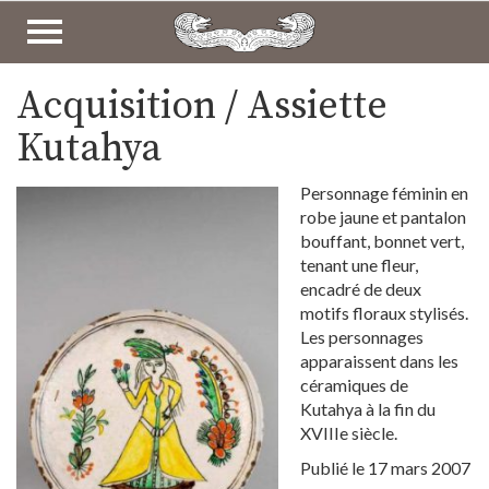
COLLECTIONS
Acquisition / Assiette
ARCHÉOLOGIE ET HISTOIRE
Kutahya
ART DE L’ÉCRIT
Personnage féminin en
robe jaune et pantalon
ART RELIGIEUX
bouffant, bonnet vert,
tenant une fleur,
ART PROFANE
encadré de deux
ART POPULAIRE
motifs floraux stylisés.
Les personnages
BEAUX ARTS
apparaissent dans les
céramiques de
Kutahya à la fin du
XVIIIe siècle.
Publié le 17 mars 2007