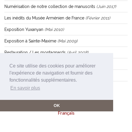
Numérisation de notre collection de manuscrits
(juin 2017)
Les inédits du Musée Arménien de France
(février 2011)
Exposition Yuxanyan
(mai 2010)
Exposition à Sainte-Maxime
(mai 2009)
Restauration / Les montagnards
(avril 2008)
Acquisition / Assiette Kutahya
(mars 2007)
Ce site utilise des cookies pour améliorer
l'expérience de navigation et fournir des
Fermeture du Musée arménien de France
(janvier 1997)
fonctionnalités supplémentaires.
En savoir plus
OK
Français