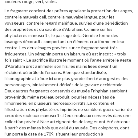
couleurs rouge, vert, violet.
Le fragment contient des prières appelant la protection des anges,
contre le mauvais oeil, contre la mauvaise langue, pour les
voyageurs, contre le regard maléfique, suivies d’une bénédiction
des prophètes et du sacrifice d’Abraham. Comme sur les
phylactères manuscrits, le passage de la Genèse forme des
losanges décoratifs comportant un élément cruciforme en leur
centre. Les deux images gravées sur ce fragment sont très
fréquentes. Un séraphin porte un labarum où est inscrit : « trois
fois saint ». Le sacrifice illustre le moment où l’ange arrête le geste
d’Abraham prêt à immoler son fils, les mains liées devant un
récipient où brûle de l’encens. Bien que standardisée,
l’iconographie attribue ici une plus grande liberté aux gestes des
personnages, lointainement dérivés de la gravure occidentale.
Deux autres fragments conservés du musée Fringhian semblent
provenir du même rouleau produit, pour les nécessités de
l’imprimerie, en plusieurs morceaux jointifs. Le contenu et
l’illustration des phylactères imprimés ne semblent guère varier de
ceux des rouleaux manuscrits. Deux rouleaux conservés dans une
collection privée à Nice atteignent 4m de long et ont été obtenus
à partir des mêmes bois que celui du musée. Des colophons, dont
l’un porte la date de 1709, situent leur production à