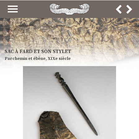
COLLECTIONS
ARCHÉOLOGIE ET HISTOIRE
ART DE L’ÉCRIT
SAC À FARD ET SON STYLET
Parchemin et ébène, XIXe siècle
ART RELIGIEUX
ART PROFANE
ART POPULAIRE
Objets usuels
Costumes
Broderies
BEAUX ARTS