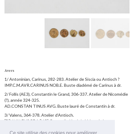
Avers
1/ Antoninian, Carinus, 282-283. Atelier de Siscia ou Antioch ?
IMP.C.M.AVR.CARINUS NOB.E. Buste diadémé de Carinus à dr.
2/ Follis (AE3), Constantin le Grand, 306-337. Atelier de Nicomédie
(?), année 324-325.
AD.CONSTAN TINUS AVG. Buste lauré de Constantin à dr.
3/ Valens, 364-378. Atelier d’Antioch.
[D]N VALENS PF A [VG]. Buste diadémé de Valens à dr.
4/ Arcadius 383-408.
Ce site utilise des cookies pour améliorer