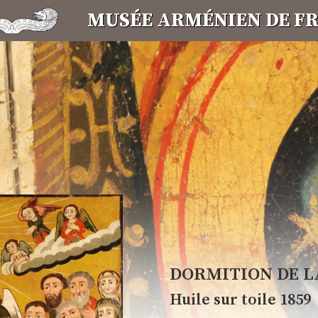
MUSÉE ARMÉNIEN DE F
de la langue et de l'alphabet, forgea l'identité qui permit à
nables errances qui ponctuèrent l'existence de son peuple. L
 chaque arménien se reconnait. Orfèvres, ciseleurs, tisseurs
DORMITION DE L
Huile sur toile 1859