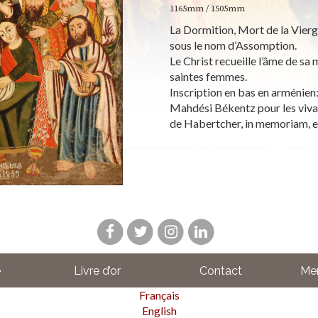
1165mm / 1505mm
La Dormition, Mort de la Vierge
sous le nom d’Assomption.
Le Christ recueille l’âme de sa
saintes femmes.
Inscription en bas en arménien:
Mahdési Békentz pour les vivant
de Habertcher, in memoriam, e
e
Livre d’or
Contact
Men
Français
English