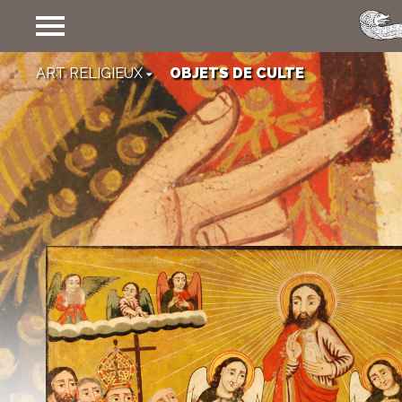
COLLECTIONS
ART RELIGIEUX
OBJETS DE CULTE
ARCHÉOLOGIE ET HISTOIRE
ART DE L’ÉCRIT
La religion, à l'instar 
ART RELIGIEUX
répétées et les intermi
Objets de culte
la foi demeure celui où
Textiles
Céramiques
ART PROFANE
ART POPULAIRE
BEAUX ARTS