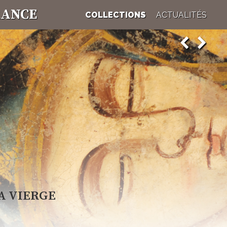
RANCE
COLLECTIONS
ACTUALITÉS
 chaque arménien de se reconnaitre à travers les invasions
oin de ses racines, par delà les frontières, l'univers de
, céramistes montrent ici leur habileté et leur ferveur.
A VIERGE