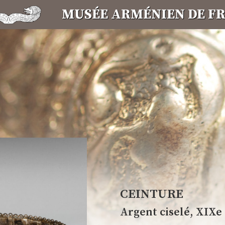
MUSÉE ARMÉNIEN DE F
ets, costumes, broderies, rythment la vie quotidienne. Ces 
ui pour beaucoup d'arméniens s'est subitement mué en dra
n et une renaissance avec succès sur la terre d'accueil. E
nt avec son « Big Band », célèbre ensemble de variétés et de
 renaissances au présent tissent le fil d'une histoire à la
CEINTURE
Argent ciselé, XIXe 