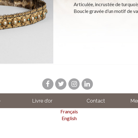
Articulée, incrustée de turquoi
Boucle gravée d’un motif de va
e
Livre d’or
Contact
Men
Français
English