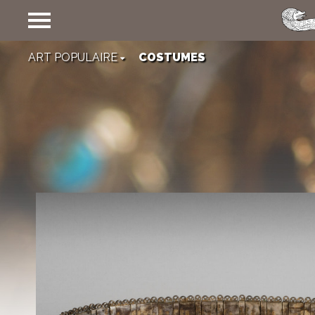
COLLECTIONS
ART POPULAIRE
COSTUMES
ARCHÉOLOGIE ET HISTOIRE
ART DE L’ÉCRIT
ART RELIGIEUX
ART PROFANE
Pichets, assiettes, jou
ART POPULAIRE
temps disparu. Temps q
Objets usuels
certains une intégratio
d'orchestre plein d'alla
Costumes
Témoignages du passé et
Broderies
BEAUX ARTS