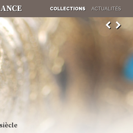
RANCE
COLLECTIONS
ACTUALITÉS
objets seraient presque banals s'ils n'évoquaient un
matique exil. Mais celui-ci n'a pas empêché pour
n témoigne la baguette de Jacques Hélian, chef
 jazz de l'après guerre qui fit swinguer la France entière.
quelle le musée doit son existence.
siècle