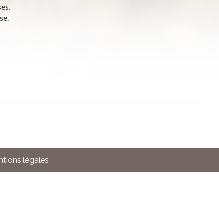
ses.
se.
tions légales