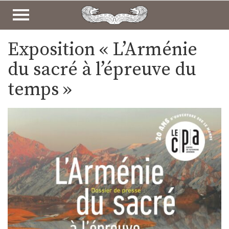
COLLECTIONS
Exposition « L’Arménie
ARCHÉOLOGIE ET HISTOIRE
du sacré à l’épreuve du
temps »
ART DE L’ÉCRIT
ART RELIGIEUX
ART PROFANE
ART POPULAIRE
BEAUX ARTS