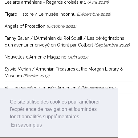
Les arts arméniens - Regards croisés # 1
(avril 2023)
Figaro Histoire / Le musée inconnu
(décembre 2022)
Angels of Protection
(octobre 2022)
Fanny Balian / L’Arménien du Roi Soleil / Les pérégrinations
d’un aventurier envoyé en Orient par Colbert
(septembre 2022)
Nouvelles d'Arménie Magazine
(juin 2017)
Sylvie Merian / Armenian Treasures at the Morgan Library &
Museum
(février 2017)
Va-t-on sacrifier le musée Arménien ?
(novembre 2015)
Guy Teissier à l'Assemblée Nationale
(mai 2015)
Ce site utilise des cookies pour améliorer
l'expérience de navigation et fournir des
Télérama
(mai 2015)
fonctionnalités supplémentaires.
En savoir plus